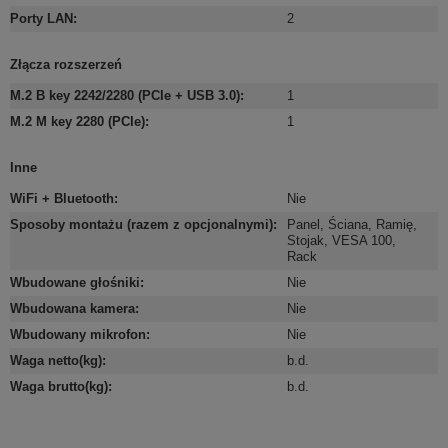
Porty LAN
:
2
Złącza rozszerzeń
M.2 B key 2242/2280 (PCIe + USB 3.0)
:
1
M.2 M key 2280 (PCIe)
:
1
Inne
WiFi + Bluetooth
:
Nie
Sposoby montażu (razem z opcjonalnymi)
:
Panel
,
Ściana
,
Ramię
,
Stojak
,
VESA 100
,
Rack
Wbudowane głośniki
:
Nie
Wbudowana kamera
:
Nie
Wbudowany mikrofon
:
Nie
Waga netto(kg)
:
b.d.
Waga brutto(kg)
:
b.d.