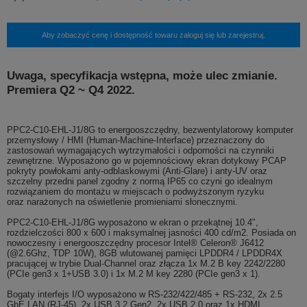
Aby zobaczyć cenę i dostępność towaru zaloguj się lub zarejestruj.
Uwaga, specyfikacja wstępna, może ulec zmianie.
Premiera Q2 ~ Q4 2022.
PPC2-C10-EHL-J1/8G to energooszczędny, bezwentylatorowy komputer
przemysłowy / HMI (Human-Machine-Interface) przeznaczony do
zastosowań wymagających wytrzymałości i odporności na czynniki
zewnętrzne. Wyposażono go w pojemnościowy ekran dotykowy PCAP
pokryty powłokami anty-odblaskowymi (Anti-Glare) i anty-UV oraz
szczelny przedni panel zgodny z normą IP65 co czyni go idealnym
rozwiązaniem do montażu w miejscach o podwyższonym ryzyku
oraz narażonych na oświetlenie promieniami słonecznymi.
PPC2-C10-EHL-J1/8G wyposażono w ekran o przekątnej 10.4",
rozdzielczości 800 x 600 i maksymalnej jasności 400 cd/m2. Posiada on
nowoczesny i energooszczędny procesor Intel® Celeron® J6412
(@2.6Ghz, TDP 10W), 8GB wlutowanej pamięci LPDDR4 / LPDDR4X
pracującej w trybie Dual-Channel oraz złącza 1x M.2 B key 2242/2280
(PCIe gen3 x 1+USB 3.0) i 1x M.2 M key 2280 (PCIe gen3 x 1).
Bogaty interfejs I/O wyposażono w RS-232/422/485 + RS-232, 2x 2.5
GbE LAN (RJ-45), 2x USB 3.2 Gen2, 2x USB 2.0 oraz 1x HDMI.