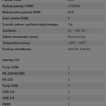
Rodzaj pamięci RAM
:
LPDDR4
Maksymalna pamięć RAM
:
8GB
Ilość slotów RAM
:
0
Szeroki zakres zasilania wejściowego
:
Tak
Zasilanie
:
12 ~ 24V DC
Zakres temperatur pracy
:
Rozszerzony
Temperatura pracy
:
-10ºC ~ 60ºC
Funkcje dodatkowe
:
Anti-UV
,
Anti-AG
Interfejs I/O
Porty COM
:
2
RS-232/422/485
:
1
RS-232
:
1
Porty USB
:
4
USB 3.0
:
2
USB 2.0
:
2
HDMI
:
1