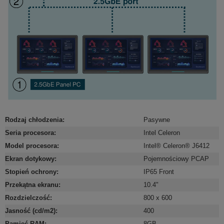
Rodzaj chłodzenia
:
Pasywne
Seria procesora
:
Intel Celeron
Model procesora
:
Intel® Celeron® J6412
Ekran dotykowy
:
Pojemnościowy PCAP
Stopień ochrony
:
IP65 Front
Przekątna ekranu
:
10.4"
Rozdzielczość
:
800 x 600
Jasność (cd/m2)
:
400
Pamięć RAM
:
8GB