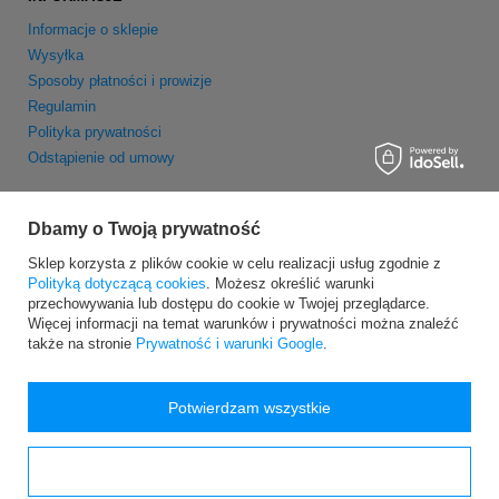
Informacje o sklepie
Wysyłka
Sposoby płatności i prowizje
Regulamin
Polityka prywatności
Odstąpienie od umowy
MOJE KONTO
Dbamy o Twoją prywatność
Zarejestruj się
Sklep korzysta z plików cookie w celu realizacji usług zgodnie z
Moje zamówienia
Polityką dotyczącą cookies
. Możesz określić warunki
Koszyk
przechowywania lub dostępu do cookie w Twojej przeglądarce.
Obserwowane
Więcej informacji na temat warunków i prywatności można znaleźć
także na stronie
Prywatność i warunki Google
.
Newsletter
Potwierdzam wszystkie
Konfiguracja zgód
Wersja dla komputerów stacjonarnych