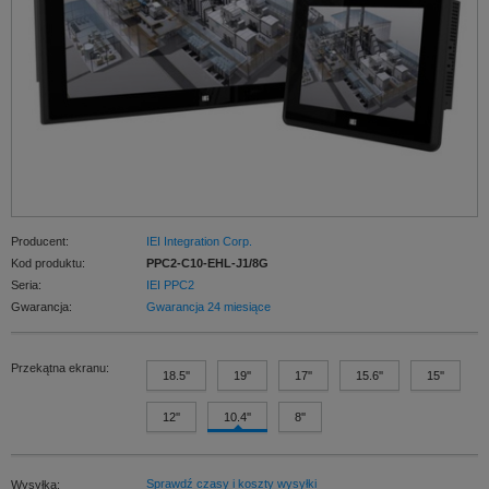
Producent:
IEI Integration Corp.
Kod produktu:
PPC2-C10-EHL-J1/8G
Seria:
IEI PPC2
Gwarancja:
Gwarancja 24 miesiące
Przekątna ekranu:
18.5''
19''
17''
15.6''
15''
12''
10.4''
8''
Sprawdź czasy i koszty wysyłki
Wysyłka: