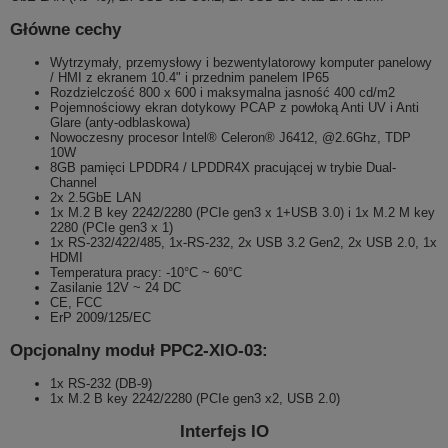
Główne cechy
Wytrzymały, przemysłowy i bezwentylatorowy komputer panelowy
/ HMI z ekranem 10.4" i przednim panelem IP65
Rozdzielczość 800 x 600 i maksymalna jasność 400 cd/m2
Pojemnościowy ekran dotykowy PCAP z powłoką Anti UV i Anti
Glare (anty-odblaskowa)
Nowoczesny procesor Intel® Celeron® J6412, @2.6Ghz, TDP
10W
8GB pamięci LPDDR4 / LPDDR4X pracującej w trybie Dual-
Channel
2x 2.5GbE LAN
1x
M.2 B key 2242/2280 (PCIe gen3 x 1+USB 3.0)
i
1x M.2 M key
2280 (PCIe gen3 x 1)
1x RS-232/422/485, 1x-RS-232, 2x USB 3.2 Gen2, 2x USB 2.0, 1x
HDMI
Temperatura pracy: -10°C ~ 60°C
Zasilanie 12V ~ 24 DC
CE, FCC
ErP 2009/125/EC
Opcjonalny moduł PPC2-XIO-03:
1x RS-232 (DB-9)
1x M.2 B key 2242/2280 (PCIe gen3 x2, USB 2.0)
Interfejs IO