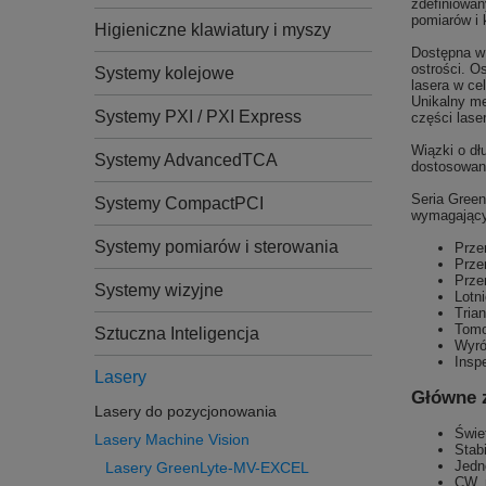
zdefiniowan
pomiarów i k
Higieniczne klawiatury i myszy
Dostępna w 
ostrości. O
Systemy kolejowe
lasera w ce
Unikalny me
Systemy PXI / PXI Express
części lase
Wiązki o dł
Systemy AdvancedTCA
dostosowan
Seria Green
Systemy CompactPCI
wymagający
Systemy pomiarów i sterowania
Prze
Prze
Prze
Systemy wizyjne
Lotn
Tria
Tomo
Sztuczna Inteligencja
Wyró
Insp
Lasery
Główne z
Lasery do pozycjonowania
Świe
Lasery Machine Vision
Stab
Jedno
Lasery GreenLyte-MV-EXCEL
CW, 