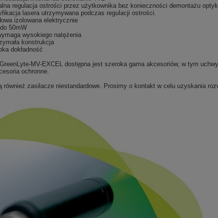
alna regulacja ostrości przez użytkownika bez konieczności demontażu optyk
yfikacja lasera utrzymywana podczas regulacji ostrości.
owa izolowana elektrycznie
 do 50mW
wymaga wysokiego natężenia
zymała konstrukcja
ka dokładność
GreenLyte-MV-EXCEL dostępna jest s
zeroka gama akcesoriów, w tym uchwy
kcesoria ochronne.
 również zasilacze niestandardowe. Prosimy o kontakt w celu uzyskania ro