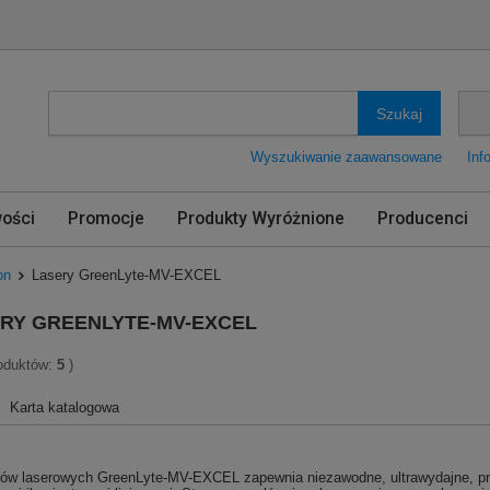
Szukaj
Wyszukiwanie zaawansowane
Inf
ości
Promocje
Produkty Wyróżnione
Producenci
on
Lasery GreenLyte-MV-EXCEL
RY GREENLYTE-MV-EXCEL
roduktów:
5
)
Karta katalogowa
łów laserowych GreenLyte-MV-EXCEL zapewnia niezawodne, ultrawydajne, prz