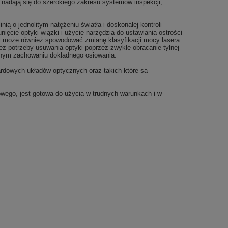
nadają się do szerokiego zakresu systemów inspekcji,
ą o jednolitym natężeniu światła i doskonałej kontroli
ięcie optyki wiązki i użycie narzędzia do ustawiania ostrości
y i może również spowodować zmianę klasyfikacji mocy lasera.
 potrzeby usuwania optyki poprzez zwykłe obracanie tylnej
esnym zachowaniu dokładnego osiowania.
ardowych układów optycznych oraz takich które są
wego, jest gotowa do użycia w trudnych warunkach i w