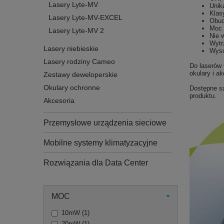
Lasery Lyte-MV
Unik
Klas
Lasery Lyte-MV-EXCEL
Obud
Moc
Lasery Lyte-MV 2
Nie 
Wytr
Lasery niebieskie
Wyso
Lasery rodziny Cameo
Do laserów
okulary i a
Zestawy deweloperskie
Okulary ochronne
Dostępne są
produktu.
Akcesoria
Przemysłowe urządzenia sieciowe
Mobilne systemy klimatyzacyjne
Rozwiązania dla Data Center
MOC
10mW
(
1
)