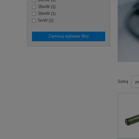
20mW
(
1
)
35mW
(
1
)
50mW
(
1
)
5mW
(
1
)
Zastosuj wybrane filtry
p
Sortuj