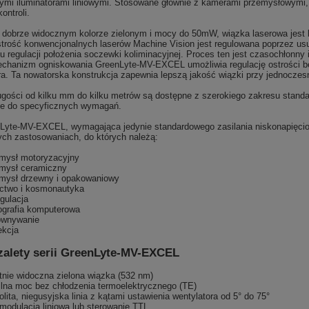
ymi iluminatorami liniowymi. Stosowane głównie z kamerami przemysłowymi, 
ontroli.
dobrze widocznym kolorze zielonym i mocy do 50mW, wiązka laserowa jest lini
strość konwencjonalnych laserów Machine Vision jest regulowana poprzez usun
lu regulacji położenia soczewki koliminacyjnej. Proces ten jest czasochłonn
chanizm ogniskowania GreenLyte-MV-EXCEL umożliwia regulację ostrości bez
ra. Ta nowatorska konstrukcja zapewnia lepszą jakość wiązki przy jednocz
ugości od kilku mm do kilku metrów są dostępne z szerokiego zakresu stand
e do specyficznych wymagań.
Lyte-MV-EXCEL, wymagająca jedynie standardowego zasilania niskonapięcio
ch zastosowaniach, do których należą:
mysł motoryzacyjny
mysł ceramiczny
mysł drzewny i opakowaniowy
ictwo i kosmonautyka
ngulacja
grafia komputerowa
wnywanie
ekcja
alety serii
GreenLyte-MV-EXCEL
tnie widoczna zielona wiązka (532 nm)
ilna moc bez chłodzenia termoelektrycznego (TE)
lita, niegusyjska linia z kątami ustawienia wentylatora od 5° do 75°
modulacja liniowa lub sterowanie TTL