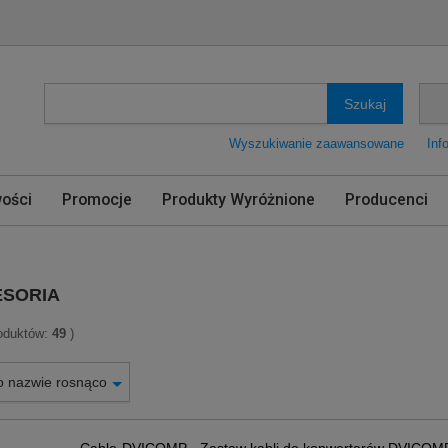
Szukaj
Wyszukiwanie zaawansowane
Inf
ości
Promocje
Produkty Wyróżnione
Producenci
SORIA
roduktów:
49
)
o nazwie rosnąco