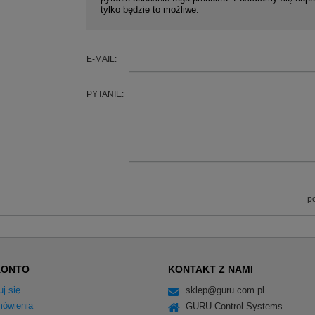
tylko będzie to możliwe.
E-MAIL:
PYTANIE:
p
KONTO
KONTAKT Z NAMI
uj się
sklep@guru.com.pl
ówienia
GURU Control Systems