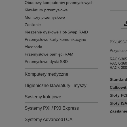
Obudowy komputerów przemysłowych
Klawiatury przemysłowe
Monitory przemysłowe
Zasilanie
Kieszenie dyskowe Hot-Swap RAID
Przemysłowe karty komunikacyjne
PX-14S5-R
Akcesoria
Przystoso
Przemysłowe pamięci RAM
RACK-30
Przemysłowe dyski SSD
RACK-36
RACK-30
Komputery medyczne
Standar
Higieniczne klawiatury i myszy
Całkowit
Sloty PC
Systemy kolejowe
Sloty IS
Systemy PXI / PXI Express
Zasilani
Systemy AdvancedTCA