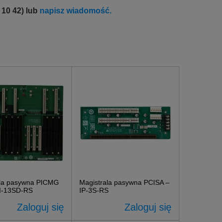
 10 42) lub
napisz wiadomość.
ala pasywna PICMG
Magistrala pasywna PCISA –
CI-13SD-RS
IP-3S-RS
Zaloguj się
Zaloguj się