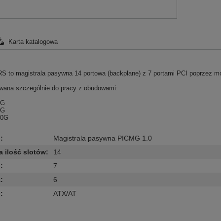
Karta katalogowa
S to magistrala pasywna 14 portowa (backplane) z 7 portami PCI poprzez m
wana szczególnie do pracy z obudowami:
5G
0G
00G
d
:
Magistrala pasywna PICMG 1.0
a ilość slotów
:
14
I
:
7
A
:
6
e
:
ATX/AT