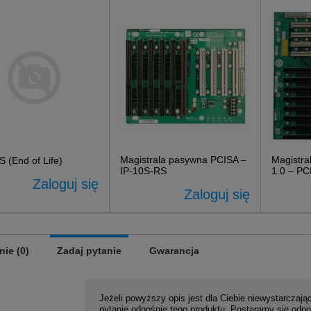
Magistrala pasywna PCISA –
Magistr
 (End of Life)
IP-10S-RS
1.0 – PC
Zaloguj się
Zaloguj się
nie (0)
Zadaj pytanie
Gwarancja
Jeżeli powyższy opis jest dla Ciebie niewystarczając
pytanie odnośnie tego produktu. Postaramy się odpo