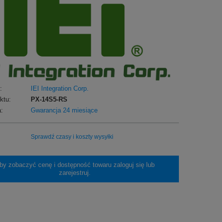
:
IEI Integration Corp.
ktu:
PX-14S5-RS
:
Gwarancja 24 miesiące
Sprawdź czasy i koszty wysyłki
by zobaczyć cenę i dostępność towaru zaloguj się lub
zarejestruj.