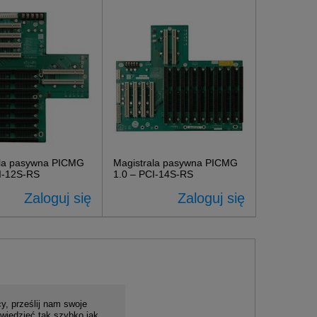
ala pasywna PICMG
Magistrala pasywna PICMG
I-12S-RS
1.0 – PCI-14S-RS
Zaloguj się
Zaloguj się
y, prześlij nam swoje
wiedzieć tak szybko jak