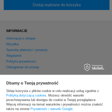
Dodaj wybrane do koszyka
INFORMACJE
Informacje o sklepie
Wysyłka
Sposoby płatności i prowizje
Regulamin
Polityka prywatności
Odstąpienie od umowy
MOJE KONTO
Dbamy o Twoją prywatność
Zarejestruj się
Sklep korzysta z plików cookie w celu realizacji usług zgodnie z
Moje zamówienia
Polityką dotyczącą cookies
. Możesz określić warunki
Koszyk
przechowywania lub dostępu do cookie w Twojej przeglądarce.
Obserwowane
Więcej informacji na temat warunków i prywatności można znaleźć
Newsletter
także na stronie
Prywatność i warunki Google
.