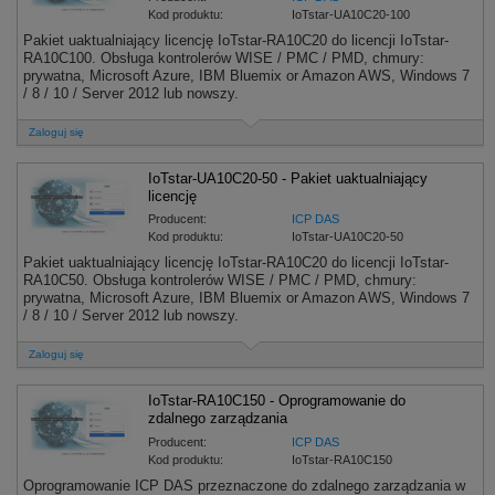
Kod produktu:
IoTstar-UA10C20-100
Pakiet uaktualniający licencję IoTstar-RA10C20 do licencji IoTstar-
RA10C100. Obsługa kontrolerów WISE / PMC / PMD, chmury:
prywatna, Microsoft Azure, IBM Bluemix or Amazon AWS, Windows 7
/ 8 / 10 / Server 2012 lub nowszy.
Zaloguj się
IoTstar-UA10C20-50 - Pakiet uaktualniający
licencję
Producent:
ICP DAS
Kod produktu:
IoTstar-UA10C20-50
Pakiet uaktualniający licencję IoTstar-RA10C20 do licencji IoTstar-
RA10C50. Obsługa kontrolerów WISE / PMC / PMD, chmury:
prywatna, Microsoft Azure, IBM Bluemix or Amazon AWS, Windows 7
/ 8 / 10 / Server 2012 lub nowszy.
Zaloguj się
IoTstar-RA10C150 - Oprogramowanie do
zdalnego zarządzania
Producent:
ICP DAS
Kod produktu:
IoTstar-RA10C150
Oprogramowanie ICP DAS przeznaczone do zdalnego zarządzania w