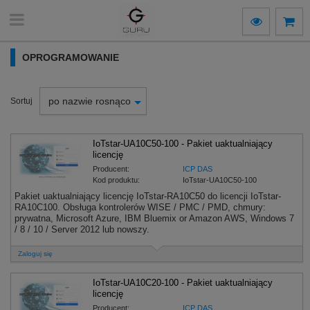
OPROGRAMOWANIE
po nazwie rosnąco
Sortuj
IoTstar-UA10C50-100 - Pakiet uaktualniający
licencję
Producent:
ICP DAS
Kod produktu:
IoTstar-UA10C50-100
Pakiet uaktualniający licencję IoTstar-RA10C50 do licencji IoTstar-
RA10C100. Obsługa kontrolerów WISE / PMC / PMD, chmury:
prywatna, Microsoft Azure, IBM Bluemix or Amazon AWS, Windows 7
/ 8 / 10 / Server 2012 lub nowszy.
Zaloguj się
IoTstar-UA10C20-100 - Pakiet uaktualniający
licencję
Producent:
ICP DAS