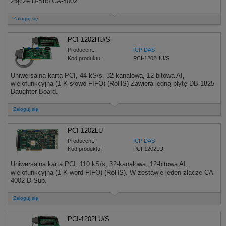
złącze D-Sub CA-4002
Zaloguj się
PCI-1202HU/S
Producent:
ICP DAS
Kod produktu:
PCI-1202HU/S
Uniwersalna karta PCI, 44 kS/s, 32-kanałowa, 12-bitowa AI,
wielofunkcyjna (1 K słowo FIFO) (RoHS) Zawiera jedną płytę DB-1825
Daughter Board.
Zaloguj się
PCI-1202LU
Producent:
ICP DAS
Kod produktu:
PCI-1202LU
Uniwersalna karta PCI, 110 kS/s, 32-kanałowa, 12-bitowa AI,
wielofunkcyjna (1 K word FIFO) (RoHS). W zestawie jeden złącze CA-
4002 D-Sub.
Zaloguj się
PCI-1202LU/S