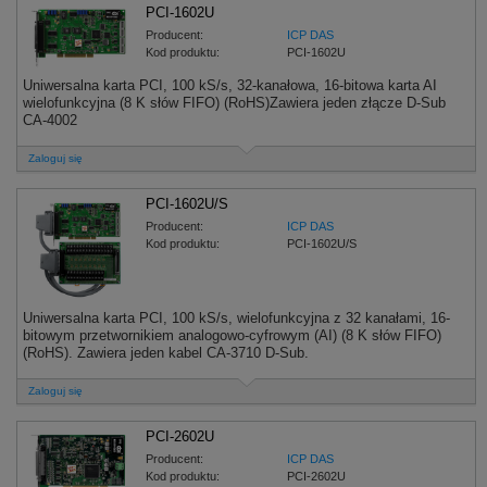
PCI-1602U
Producent:
ICP DAS
Kod produktu:
PCI-1602U
Uniwersalna karta PCI, 100 kS/s, 32-kanałowa, 16-bitowa karta AI
wielofunkcyjna (8 K słów FIFO) (RoHS)Zawiera jeden złącze D-Sub
CA-4002
Zaloguj się
PCI-1602U/S
Producent:
ICP DAS
Kod produktu:
PCI-1602U/S
Uniwersalna karta PCI, 100 kS/s, wielofunkcyjna z 32 kanałami, 16-
bitowym przetwornikiem analogowo-cyfrowym (AI) (8 K słów FIFO)
(RoHS). Zawiera jeden kabel CA-3710 D-Sub.
Zaloguj się
PCI-2602U
Producent:
ICP DAS
Kod produktu:
PCI-2602U