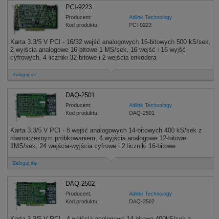
PCI-9223
Producent:
Adlink Technology
Kod produktu:
PCI-9223
Karta 3.3/5 V PCI - 16/32 wejść analogowych 16-bitowych 500 kS/sek,
2 wyjścia analogowe 16-bitowe 1 MS/sek, 16 wejść i 16 wyjść
cyfrowych, 4 liczniki 32-bitowe i 2 wejścia enkodera
Zaloguj się
DAQ-2501
Producent:
Adlink Technology
Kod produktu:
DAQ-2501
Karta 3.3/5 V PCI - 8 wejść analogowych 14-bitowych 400 kS/sek z
równoczesnym próbkowaniem, 4 wyjścia analogowe 12-bitowe
1MS/sek, 24 wejścia-wyjścia cyfrowe i 2 liczniki 16-bitowe
Zaloguj się
DAQ-2502
Producent:
Adlink Technology
Kod produktu:
DAQ-2502
Karta 3.3/5 V PCI - 4 wejścia analogowe 14-bitowe 400kS/sek z