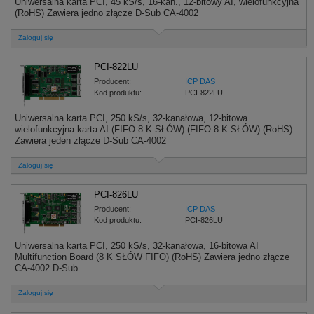
Uniwersalna karta PCI, 45 kS/s, 16-kan., 12-bitowy AI, wielofunkcyjna
(RoHS) Zawiera jedno złącze D-Sub CA-4002
Zaloguj się
PCI-822LU
Producent:
ICP DAS
Kod produktu:
PCI-822LU
Uniwersalna karta PCI, 250 kS/s, 32-kanałowa, 12-bitowa
wielofunkcyjna karta AI (FIFO 8 K SŁÓW) (FIFO 8 K SŁÓW) (RoHS)
Zawiera jeden złącze D-Sub CA-4002
Zaloguj się
PCI-826LU
Producent:
ICP DAS
Kod produktu:
PCI-826LU
Uniwersalna karta PCI, 250 kS/s, 32-kanałowa, 16-bitowa AI
Multifunction Board (8 K SŁÓW FIFO) (RoHS) Zawiera jedno złącze
CA-4002 D-Sub
Zaloguj się