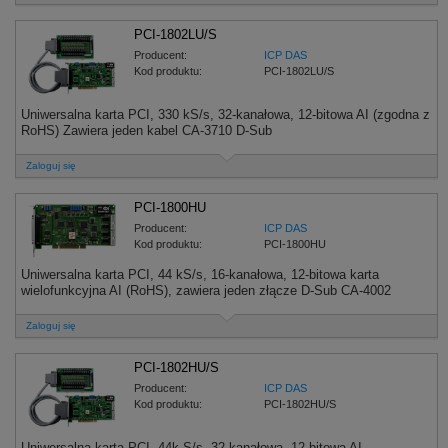
PCI-1802LU/S
Producent:
ICP DAS
Kod produktu:
PCI-1802LU/S
Uniwersalna karta PCI, 330 kS/s, 32-kanałowa, 12-bitowa AI (zgodna z
RoHS) Zawiera jeden kabel CA-3710 D-Sub
Zaloguj się
PCI-1800HU
Producent:
ICP DAS
Kod produktu:
PCI-1800HU
Uniwersalna karta PCI, 44 kS/s, 16-kanałowa, 12-bitowa karta
wielofunkcyjna AI (RoHS), zawiera jeden złącze D-Sub CA-4002
Zaloguj się
PCI-1802HU/S
Producent:
ICP DAS
Kod produktu:
PCI-1802HU/S
Uniwersalna karta PCI, 44k S/s, 32-kanałowa, 12-bitowa AI,