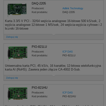
DAQ-2205
Producent:
Adlink Technology
Kod produktu:
DAQ-2205
Karta 3.3/5 V PCI - 32/64 wejścia analogowe 16-bitowe 500 kS/sek, 2
wyjścia analogowe 12-bitowe 1 MS/sek, 24 wejścia-wyjścia cyfrowe i 2
liczniki 16-bitowe
Zaloguj się
PIO-821LU
Producent:
ICP DAS
Kod produktu:
PIO-821LU
Uniwersalna karta PCI, 45 kS/s, 16 kanałów, 12-bitowa wielofunkcyjna
karta AI (RoHS). Zawiera jeden złącze CA-4002 D-Sub.
Zaloguj się
PIO-821HU
Producent:
ICP DAS
Kod produktu:
PIO-821HU