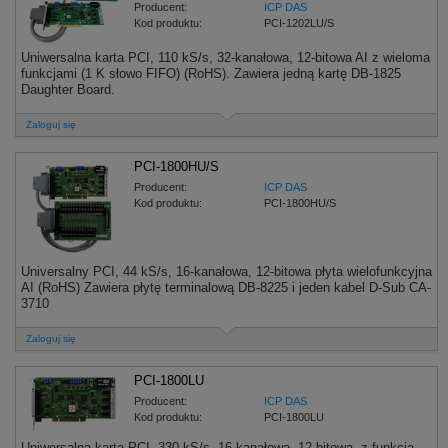
Producent:
ICP DAS
Kod produktu:
PCI-1202LU/S
Uniwersalna karta PCI, 110 kS/s, 32-kanałowa, 12-bitowa AI z wieloma
funkcjami (1 K słowo FIFO) (RoHS). Zawiera jedną kartę DB-1825
Daughter Board.
Zaloguj się
PCI-1800HU/S
Producent:
ICP DAS
Kod produktu:
PCI-1800HU/S
Universalny PCI, 44 kS/s, 16-kanałowa, 12-bitowa płyta wielofunkcyjna
AI (RoHS) Zawiera płytę terminalową DB-8225 i jeden kabel D-Sub CA-
3710
Zaloguj się
PCI-1800LU
Producent:
ICP DAS
Kod produktu:
PCI-1800LU
Uniwersalna karta PCI, 330 kS/s, 16-kanałowa, 12-bitowa, z funkcją