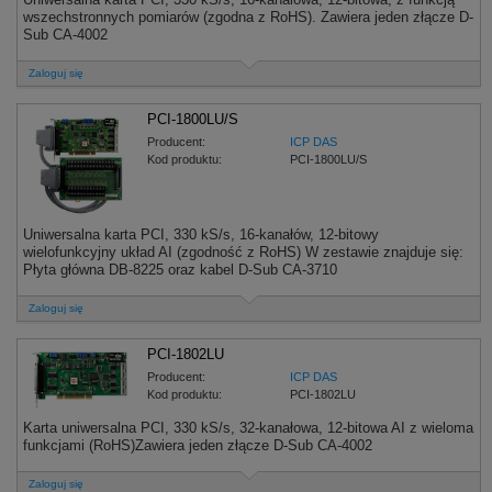
wszechstronnych pomiarów (zgodna z RoHS). Zawiera jeden złącze D-
Sub CA-4002
Zaloguj się
PCI-1800LU/S
Producent:
ICP DAS
Kod produktu:
PCI-1800LU/S
Uniwersalna karta PCI, 330 kS/s, 16-kanałów, 12-bitowy
wielofunkcyjny układ AI (zgodność z RoHS) W zestawie znajduje się:
Płyta główna DB-8225 oraz kabel D-Sub CA-3710
Zaloguj się
PCI-1802LU
Producent:
ICP DAS
Kod produktu:
PCI-1802LU
Karta uniwersalna PCI, 330 kS/s, 32-kanałowa, 12-bitowa AI z wieloma
funkcjami (RoHS)Zawiera jeden złącze D-Sub CA-4002
Zaloguj się