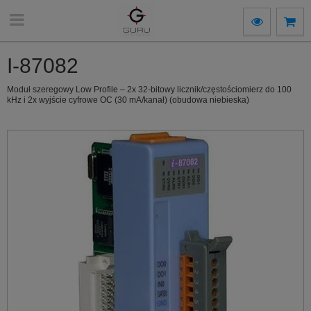
I-87082
Moduł szeregowy Low Profile – 2x 32-bitowy licznik/częstościomierz do 100
kHz i 2x wyjście cyfrowe OC (30 mA/kanał) (obudowa niebieska)