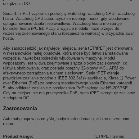
urządzenia DO.
Seria tET/tPET zapewnia podwójny watchdog: watchdog CPU i watchdog
hosta. Watchdog CPU automatycznie resetuje moduł, gdy wbudowane
oprogramowanie działa nieprawidłowo. Watchdog hosta monitoruje
kontroler hosta (PC lub PLC), a wyjście modułu może przejść do
wcześniej zdefiniowanego stanu (bezpieczna wartość) w przypadku awarii
hosta.
Aby zaoszczędzić jak najwięcej miejsca, seria tET/tPET jest oferowana
w niesamowicie małej obudowie, która może być łatwo zainstalowana
wszędzie, nawet bezpośrednio wbudowana w maszynę. Moduł
wyposażony jest w dwa zdejmowane złącza bloków zaciskowych, co
ułatwia okablowanie, oraz posiada potężny 32-bitowy MCU ARM do
efektywnego zarządzania ruchem sieciowym. Seria tPET oferuje
prawdziwe zasilanie zgodne z IEEE 802.3af (klasyfikacja, Klasa 1) Power
over Ethernet (PoE) za pomocą standardowego kabla Ethernet kategorii
5, aby odbierać zasilanie z przełącznika PoE takiego jak NS-205PSE.
Gdy na miejscu nie ma przełącznika PoE, seria tPET akceptuje zasilanie
z adaptera DC.
Zastosowania
Automatyzacja w przemyśle, budynkach i domach, zdalne utrzymanie
ruchu
Product Range
:
tET/tPET Series