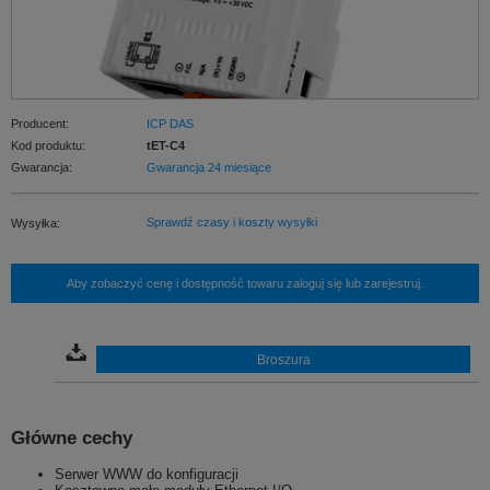
Producent:
ICP DAS
Kod produktu:
tET-C4
Gwarancja:
Gwarancja 24 miesiące
Sprawdź czasy i koszty wysyłki
Wysyłka:
Aby zobaczyć cenę i dostępność towaru zaloguj się lub zarejestruj.
Broszura
Główne cechy
Serwer WWW do konfiguracji