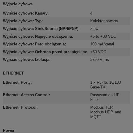
Wyjście cyfrowe
Wyjście cyfrowe: Kanały
:
4
Wyjście cyfrowe: Typ
:
Kolektor otwarty
Wyjście cyfrowe: Sink/Source (NPN/PNP)
:
Zlew
Wyjście cyfrowe: Napięcie obciążenia
:
+5 to +30 VDC
Wyjście cyfrowe: Prąd obciążenia
:
100 mA/kanał
Wyjście cyfrowe: Ochrona przed przepięciem
:
+60 VDC
Wyjście cyfrowe: Izolacja
:
3750 Vrms
ETHERNET
Ethernet: Porty
:
1 x RJ-45, 10/100
Base-TX
Ethernet: Access Control
:
Password and IP
Filter
Ethernet: Protocol
:
Modbus TCP,
Modbus UDP, and
MQTT
Power