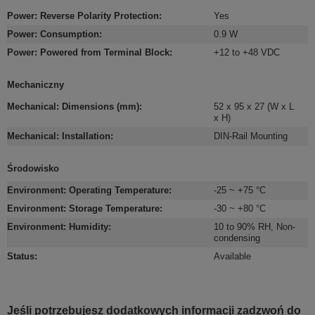
Power: Reverse Polarity Protection
:
Yes
Power: Consumption
:
0.9 W
Power: Powered from Terminal Block
:
+12 to +48 VDC
Mechaniczny
Mechanical: Dimensions (mm)
:
52 x 95 x 27 (W x L
x H)
Mechanical: Installation
:
DIN-Rail Mounting
Środowisko
Environment: Operating Temperature
:
-25 ~ +75 °C
Environment: Storage Temperature
:
-30 ~ +80 °C
Environment: Humidity
:
10 to 90% RH, Non-
condensing
Status
:
Available
Jeśli potrzebujesz dodatkowych informacji zadzwoń do