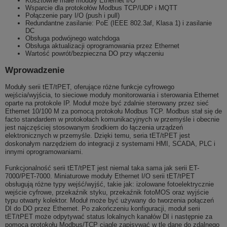
Kosztowne małe moduły Ethernet I/O
Wsparcie dla protokołów Modbus TCP/UDP i MQTT
Połączenie pary I/O (push i pull)
Redundantne zasilanie: PoE (IEEE 802.3af, Klasa 1) i zasilanie
DC
Obsługa podwójnego watchdoga
Obsługa aktualizacji oprogramowania przez Ethernet
Wartość powrót/bezpieczna DO przy włączeniu
Wprowadzenie
Moduły serii tET/tPET, oferujące różne funkcje cyfrowego
wejścia/wyjścia, to sieciowe moduły monitorowania i sterowania Ethernet
oparte na protokole IP. Moduł może być zdalnie sterowany przez sieć
Ethernet 10/100 M za pomocą protokołu Modbus TCP. Modbus stał się de
facto standardem w protokołach komunikacyjnych w przemyśle i obecnie
jest najczęściej stosowanym środkiem do łączenia urządzeń
elektronicznych w przemyśle. Dzięki temu, seria tET/tPET jest
doskonałym narzędziem do integracji z systemami HMI, SCADA, PLC i
innymi oprogramowaniami.
Funkcjonalność serii tET/tPET jest niemal taka sama jak serii ET-
7000/PET-7000. Miniaturowe moduły Ethernet I/O serii tET/tPET
obsługują różne typy wejść/wyjść, takie jak: izolowane fotoelektrycznie
wejście cyfrowe, przekaźnik styku, przekaźnik fotoMOS oraz wyjście
typu otwarty kolektor. Moduł może być używany do tworzenia połączeń
DI do DO przez Ethernet. Po zakończeniu konfiguracji, moduł serii
tET/tPET może odpytywać status lokalnych kanałów DI i następnie za
pomocą protokołu Modbus/TCP ciągle zapisywać w tle dane do zdalnego