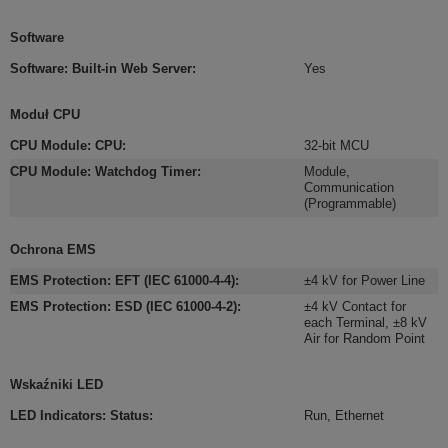
Software
Software: Built-in Web Server
:
Yes
Moduł CPU
CPU Module: CPU
:
32-bit MCU
CPU Module: Watchdog Timer
:
Module,
Communication
(Programmable)
Ochrona EMS
EMS Protection: EFT (IEC 61000-4-4)
:
±4 kV for Power Line
EMS Protection: ESD (IEC 61000-4-2)
:
±4 kV Contact for
each Terminal
,
±8 kV
Air for Random Point
Wskaźniki LED
LED Indicators: Status
:
Run, Ethernet