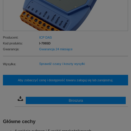
Producent:
ICP DAS
Kod produktu:
I-7065D
Gwarancja:
Gwarancja 24 miesiące
Sprawdź czasy i koszty wysyłki
Wysyłka:
Aby zobaczyć cenę i dostępność towaru zaloguj się lub zarejestruj.
Broszura
Główne cechy