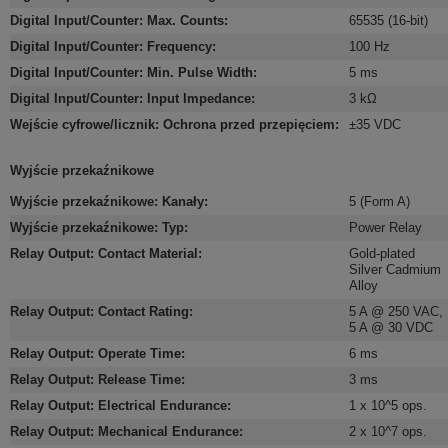
Digital Input/Counter: Max. Counts
:
65535 (16-bit)
Digital Input/Counter: Frequency
:
100 Hz
Digital Input/Counter: Min. Pulse Width
:
5 ms
Digital Input/Counter: Input Impedance
:
3 kΩ
Wejście cyfrowe/licznik: Ochrona przed przepięciem
:
±35 VDC
Wyjście przekaźnikowe
Wyjście przekaźnikowe: Kanały
:
5 (Form A)
Wyjście przekaźnikowe: Typ
:
Power Relay
Relay Output: Contact Material
:
Gold-plated
Silver Cadmium
Alloy
Relay Output: Contact Rating
:
5 A @ 250 VAC
,
5 A @ 30 VDC
Relay Output: Operate Time
:
6 ms
Relay Output: Release Time
:
3 ms
Relay Output: Electrical Endurance
:
1 x 10^5 ops.
Relay Output: Mechanical Endurance
:
2 x 10^7 ops.