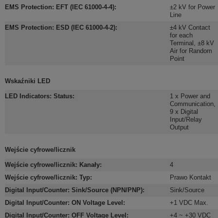
EMS Protection: EFT (IEC 61000-4-4)
:
±2 kV for Power
Line
EMS Protection: ESD (IEC 61000-4-2)
:
±4 kV Contact
for each
Terminal
,
±8 kV
Air for Random
Point
Wskaźniki LED
LED Indicators: Status
:
1 x Power and
Communication
,
9 x Digital
Input/Relay
Output
Wejście cyfrowe/licznik
Wejście cyfrowe/licznik: Kanały
:
4
Wejście cyfrowe/licznik: Typ
:
Prawo Kontakt
Digital Input/Counter: Sink/Source (NPN/PNP)
:
Sink/Source
Digital Input/Counter: ON Voltage Level
:
+1 VDC Max.
Digital Input/Counter: OFF Voltage Level
:
+4 ~ +30 VDC