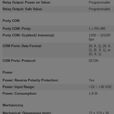
Relay Output: Power on Value
:
Programmable
Relay Output: Safe Value
:
Programmable
Porty COM
Porty COM: Porty
:
1 x RS-485
Porty COM: Szybkość transmisji
:
1200 ~ 115200
bps
COM Ports: Data Format
:
(N, 8, 1), (N, 8,
2), (E, 8, 1), or
(O, 8, 1)
COM Ports: Protocol
:
DCON
Power
Power: Reverse Polarity Protection
:
Yes
Power: Input Range
:
+10 ~ +30 VDC
Power: Consumption
:
1.8 W
Mechaniczny
Mechanical: Dimensions (mm)
:
72 x 123 x 35