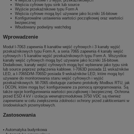
4 wejścia cyfrowe i 5 wyjść przekaźnikowych
Wejścia cyfrowe typu sink lub source
Wyjście przekaźnikowe typu Form A
Wejścia cyfrowe mogą być używane jako liczniki 16-bitowe
Konfigurowalne ustawienia wartości początkowej oraz wartości
bezpiecznej
Wbudowany podwójny watchdog
Wprowadzenie
Moduł I-7063 zapewnia 8 kanałów wejść cyfrowych i 3 kanały wyjść
przekaźnikowych typu Form A, a seria 7065 zapewnia 4 kanały wejść
cyfrowych i 5 kanałów wyjść przekaźnikowych typu Form A. Wszystkie
kanały wejść cyfrowych mogą być używane jako liczniki 16-bitowe.
Dodatkowo, kanały wejść cyfrowych mogą być wybierane jako typu sink
lub source poprzez połączenia kablowe. I-7063D posiada 11 wskaźników
LED, a I-7065D/M-7065D posiada 9 wskaźników LED, które mogą być
używane do monitorowania stanu wejść cyfrowych i wyjść
przekaźnikowych. M-7065 obsługuje zarówno protokoły Modbus RTU, jak
i DCON, które mogą być konfigurowane za pomocą oprogramowania. Są
także opcje konfigurowania wartości początkowej i bezpiecznej. Ochrona
przed ESD 4 kV i izolacja wewnątrzmodułowa 3750 VDC są również
zapewniane w celu zwiększenia zdolności ochrony przed zakłóceniami w
środowiskach przemysłowych.
Zastosowania
• Automatyka budynkowa