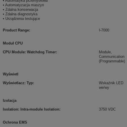
• Automatyka przemysłowa
• Automatyzacja maszyn
• Zdalna konserwacja
• Zdalna diagnostyka
• Urządzenia testujące
Product Range
:
I-7000
Moduł CPU
CPU Module: Watchdog Timer
:
Module,
Communication
(Programmable)
Wyświetl
Wyświetlacz: Typ
:
Wskaźnik LED
we/wy
Izolacja
Isolation: Intra-module Isolation
:
3750 VDC
Ochrona EMS