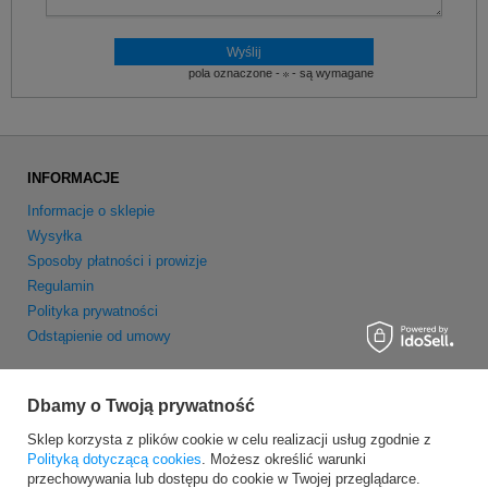
pola oznaczone -
- są wymagane
INFORMACJE
Informacje o sklepie
Wysyłka
Sposoby płatności i prowizje
Regulamin
Polityka prywatności
Odstąpienie od umowy
MOJE KONTO
Dbamy o Twoją prywatność
Zarejestruj się
Sklep korzysta z plików cookie w celu realizacji usług zgodnie z
Moje zamówienia
Polityką dotyczącą cookies
. Możesz określić warunki
Koszyk
przechowywania lub dostępu do cookie w Twojej przeglądarce.