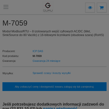
M-7059
Moduł Modbus/RTU – 8 izolowanych wejść cyfrowych AC/DC (Wet,
Sink/Source do 80 Vac/dc) z 16-bitowymi licznikami (obudowa szara) (RoHS)
Producent:
ICP DAS
Kod produktu:
M-7059
Gwarancja:
Gwarancja 24 miesiące
Sprawdź czasy i koszty wysyłki
Wysyłka:
Aby zobaczyć cenę i dostępność towaru zaloguj się lub zarejestruj.
Jeśli potrzebujesz dodatkowych informacji zadzwoń do
nas (22 831 10 42) lub
napisz wiadomość.