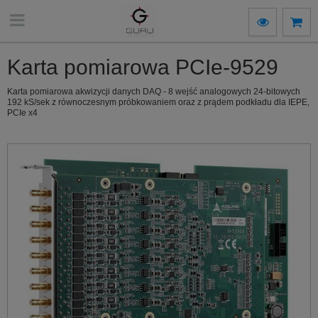
Karta pomiarowa PCIe-9529
Karta pomiarowa akwizycji danych DAQ - 8 wejść analogowych 24-bitowych
192 kS/sek z równoczesnym próbkowaniem oraz z prądem podkładu dla IEPE,
PCIe x4