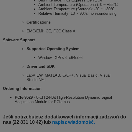
Bus Interface: PCI Express Gen 1 x4
Ambient Temperature (Operational): 0 ~ +55°C
Ambient Temperature (Storage): -20 ~ +80°C
Relative Humidity: 10 ~ 90%, non-condensing
Certifications
EMC/EMI: CE, FCC Class A
Software Support
Supported Operating System
Windows XP/7/8, x64/x86
Driver and SDK
LabVIEW, MATLAB, C/C++, Visual Basic, Visual
Studio.NET
Ordering Information
PCIe-9529
- 8-CH 24-Bit High-Resolution Dynamic Signal
Acquisition Module for PCIe bus
Jeśli potrzebujesz dodatkowych informacji zadzwoń do
nas (22 831 10 42) lub
napisz wiadomość.