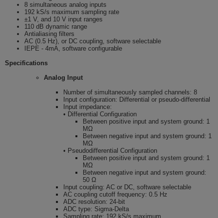
8 simultaneous analog inputs
192 kS/s maximum sampling rate
±1 V, and 10 V input ranges
110 dB dynamic range
Antialiasing filters
AC (0.5 Hz), or DC coupling, software selectable
IEPE - 4mA, software configurable
Specifications
Analog Input
Number of simultaneously sampled channels: 8
Input configuration: Differential or pseudo-differential
Input impedance:
• Differential Configuration
Between positive input and system ground: 1
MΩ
Between negative input and system ground: 1
MΩ
• Pseudodifferential Configuration
Between positive input and system ground: 1
MΩ
Between negative input and system ground:
50 Ω
Input coupling: AC or DC, software selectable
AC coupling cutoff frequency: 0.5 Hz
ADC resolution: 24-bit
ADC type: Sigma-Delta
Sampling rate: 192 kS/s maximum,