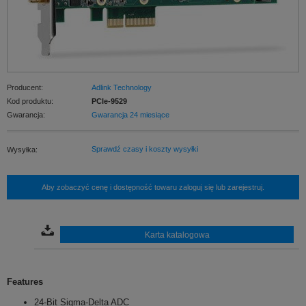
Producent:
Adlink Technology
Kod produktu:
PCIe-9529
Gwarancja:
Gwarancja 24 miesiące
Sprawdź czasy i koszty wysyłki
Wysyłka:
Aby zobaczyć cenę i dostępność towaru zaloguj się lub zarejestruj.
Karta katalogowa
Features
24-Bit Sigma-Delta ADC