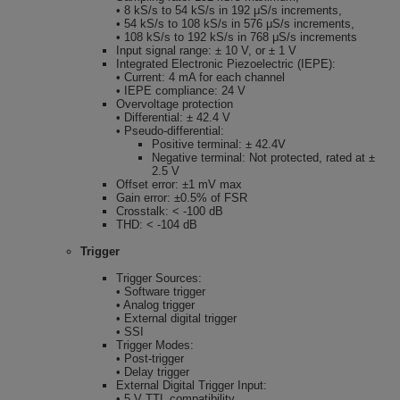
• 8 kS/s to 54 kS/s in 192 μS/s increments,
• 54 kS/s to 108 kS/s in 576 μS/s increments,
• 108 kS/s to 192 kS/s in 768 μS/s increments
Input signal range: ± 10 V, or ± 1 V
Integrated Electronic Piezoelectric (IEPE):
• Current: 4 mA for each channel
• IEPE compliance: 24 V
Overvoltage protection
• Differential: ± 42.4 V
• Pseudo-differential:
Positive terminal: ± 42.4V
Negative terminal: Not protected, rated at ±
2.5 V
Offset error: ±1 mV max
Gain error: ±0.5% of FSR
Crosstalk: < -100 dB
THD: < -104 dB
Trigger
Trigger Sources:
• Software trigger
• Analog trigger
• External digital trigger
• SSI
Trigger Modes:
• Post-trigger
• Delay trigger
External Digital Trigger Input:
• 5 V TTL compatibility