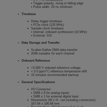
• Trigger polarity: rising or falling edge
• Pulse width: 20 ns minimum
Timebase
Delay trigger timebase
• PCIe clock (125 MHz)
Sample clock timebase
• Internal: onboard synthesizer (10 MHz)
• External: SSI
Data Storage and Transfer
Scatter-Gather DMA data transfer
2048 samples for each channel
Onboard Reference
+5.000 V onboard reference voltage
< 5.0 ppm/°C reference temperature drift
15 minutes recommended warmup
General Specifications
I/O Connector:
• SMB x 8 for analog inputs
• SMB x 1 for external digital input
Dimensions (W x H - not including connectors):
167.64 x 106.68 mm