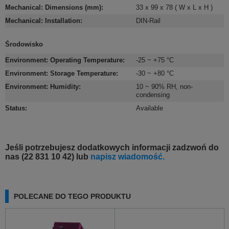
Mechanical: Dimensions (mm)
:
33 x 99 x 78 ( W x L x H )
Mechanical: Installation
:
DIN-Rail
Środowisko
Environment: Operating Temperature
:
-25 ~ +75 °C
Environment: Storage Temperature
:
-30 ~ +80 °C
Environment: Humidity
:
10 ~ 90% RH, non-
condensing
Status
:
Available
Jeśli potrzebujesz dodatkowych informacji zadzwoń do
nas (22 831 10 42) lub
napisz wiadomość.
POLECANE DO TEGO PRODUKTU