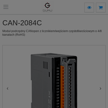
CAN-2084C
Moduł podrzędny CANopen z licznikiem/wejściem częstotliwościowym o 4/8
kanałach (RoHS)