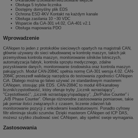
8-kanałowe izolowane/nieizolowane wejście
Obsługa 5 trybów licznika
Dostępny domyślny plik EDS
Ochrona ESD 4KV Kontakt na każdym kanale
Obsługa zasilania 10 ~30 VDC
Wsparcie dla CiA-301 v4.02, CiA-401 v2.1
Obsługa mapowania PDO
Wprowadzenie
CANopen to jeden z protokołów sieciowych opartych na magistrali CAN,
głównie używany do sieci wbudowanej w kontrolę maszyn, takich jak
przemysłowa kontrola maszyn, monitorowanie silników lotniczych,
automatyzacja fabryk, kontrola sprzętu medycznego, zdalne
pozyskiwanie danych, monitorowanie środowiska oraz kontrola maszyn
pakujących. Moduł CAN-2084C spełnia normę CiA-301 wersja 4.02. CAN-
2084C przeszedł walidację narzędzia do testowania zgodności CANopen
CiA. Dlatego można go łatwo używać ze standardowym masterem
CANopen, stosując plik EDS. CAN-2084C to moduł 4/8-kanałowy
licznik/częstotliwość, który oferuje tryby „Licznik wzrastający”,
"Częstotliwość”, „Licznik wzrastający/opadający”, „Dir/Pulse Counter” i
„A/B Phase Counter”. Oferuje różnorodne zastosowania pomiarowe, takie
jak pomiar ilości związanych z czasem, liczenie zdarzeń lub
monitorowanie pozycji z enkoderami kwadraturowymi. Ponadto cyfrowy
filtr eliminuje skutki szumów. Dzięki masterom CANopen od ICP DAS,
możesz szybko zbudować sieć CANopen, aby spełnić swoje wymagania.
Zastosowania