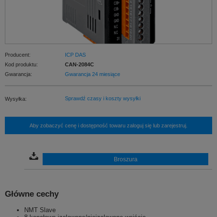
Producent:
ICP DAS
Kod produktu:
CAN-2084C
Gwarancja:
Gwarancja 24 miesiące
Sprawdź czasy i koszty wysyłki
Wysyłka:
Aby zobaczyć cenę i dostępność towaru zaloguj się lub zarejestruj.
Broszura
Główne cechy
NMT Slave