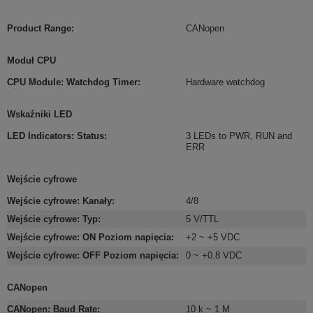
Product Range
:
CANopen
Moduł CPU
CPU Module: Watchdog Timer
:
Hardware watchdog
Wskaźniki LED
LED Indicators: Status
:
3 LEDs to PWR, RUN and
ERR
Wejście cyfrowe
Wejście cyfrowe: Kanały
:
4/8
Wejście cyfrowe: Typ
:
5 V/TTL
Wejście cyfrowe: ON Poziom napięcia
:
+2 ~ +5 VDC
Wejście cyfrowe: OFF Poziom napięcia
:
0 ~ +0.8 VDC
CANopen
CANopen: Baud Rate
:
10 k ~ 1 M