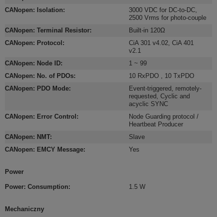
CANopen: Isolation
:
3000 VDC for DC-to-DC,
2500 Vrms for photo-couple
CANopen: Terminal Resistor
:
Built-in 120Ω
CANopen: Protocol
:
CiA 301 v4.02, CiA 401
v2.1
CANopen: Node ID
:
1 ~ 99
CANopen: No. of PDOs
:
10 RxPDO , 10 TxPDO
CANopen: PDO Mode
:
Event-triggered, remotely-
requested, Cyclic and
acyclic SYNC
CANopen: Error Control
:
Node Guarding protocol /
Heartbeat Producer
CANopen: NMT
:
Slave
CANopen: EMCY Message
:
Yes
Power
Power: Consumption
:
1.5 W
Mechaniczny