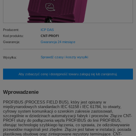
Producent:
ICP DAS
Kod produktu:
CNT-PROFI
Gwarancja:
Gwarancja 24 miesiące
Sprawdź czasy i koszty wysyłki
Wysyłka:
Aby zobaczyć cenę i dostępność towaru zaloguj się lub zarejestruj.
Wprowadzenie
PROFIBUS (PROCESS FIELD BUS), który jest opisany w
międzynarodowych standardach IEC 61158 i IEC 61784, to otwarty,
cyfrowy system komunikacji o szerokim zakresie zastosowań,
szczególnie w dziedzinach automatyzacji fabryk i procesów. Złącze CNT-
PROFI służy do podłączenia węzła PROFIBUS do linii PROFIBUS,
oferując technologię szybkiego łączenia, co sprawia, że odizolowywanie
przewodów magistrali jest zbędne. Złącze jest łatwe w instalacji, posiada
plastikową obudowę oraz zintegrowane rezystory terminujące. CNT-