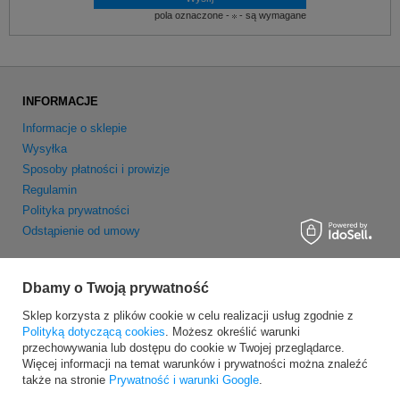
pola oznaczone -
- są wymagane
INFORMACJE
Informacje o sklepie
Wysyłka
Sposoby płatności i prowizje
Regulamin
Polityka prywatności
Odstąpienie od umowy
MOJE KONTO
Dbamy o Twoją prywatność
Zarejestruj się
Sklep korzysta z plików cookie w celu realizacji usług zgodnie z
Moje zamówienia
Polityką dotyczącą cookies
. Możesz określić warunki
Koszyk
przechowywania lub dostępu do cookie w Twojej przeglądarce.
Obserwowane
Więcej informacji na temat warunków i prywatności można znaleźć
Newsletter
także na stronie
Prywatność i warunki Google
.