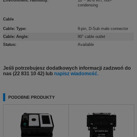
Environment: Humidity
:
10 ~ 90% RH, non-
condensing
Cable
Cable: Type
:
9-pin, D-Sub male connector
Cable: Angle
:
90° cable outlet
Status
:
Available
Jeśli potrzebujesz dodatkowych informacji zadzwoń do
nas (22 831 10 42) lub
napisz wiadomość.
PODOBNE PRODUKTY