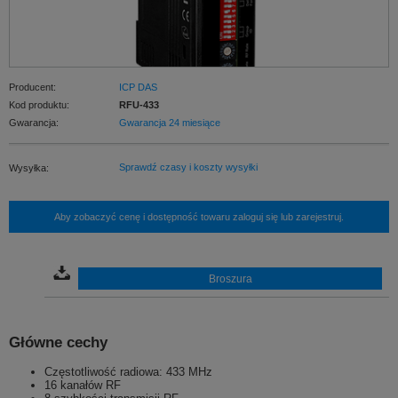
Producent:
ICP DAS
Kod produktu:
RFU-433
Gwarancja:
Gwarancja 24 miesiące
Sprawdź czasy i koszty wysyłki
Wysyłka:
Aby zobaczyć cenę i dostępność towaru zaloguj się lub zarejestruj.
Broszura
Główne cechy
Częstotliwość radiowa: 433 MHz
16 kanałów RF