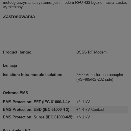
metodę utrzymania systemu, jeśli modem RFU-433 będzie musiał zostać
wymieniony.
Zastosowania
Product Range
:
DSSS RF Modem
Izolacja
Isolation: Intra-module Isolation
:
2500 Vrms for photocoupler
(RS-485/RS-232 side)
Ochrona EMS
EMS Protection: EFT (IEC 61000-4-4)
:
+/- 1 kV
EMS Protection: ESD (IEC 61000-4-2)
:
+/- 4 kV Contact
EMS Protection: Surge (IEC 61000-4-5)
:
+/- 1 kV
Wskaźniki LED