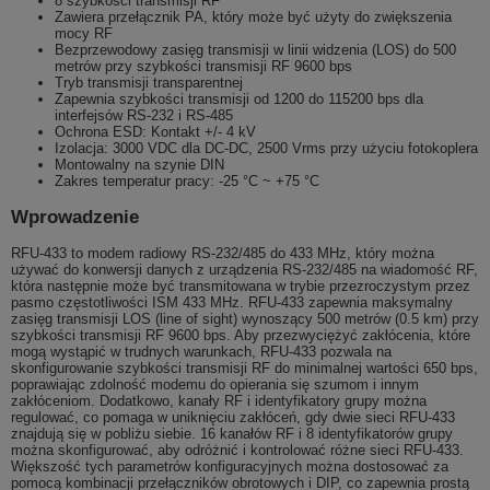
8 szybkości transmisji RF
Zawiera przełącznik PA, który może być użyty do zwiększenia
mocy RF
Bezprzewodowy zasięg transmisji w linii widzenia (LOS) do 500
metrów przy szybkości transmisji RF 9600 bps
Tryb transmisji transparentnej
Zapewnia szybkości transmisji od 1200 do 115200 bps dla
interfejsów RS-232 i RS-485
Ochrona ESD: Kontakt +/- 4 kV
Izolacja: 3000 VDC dla DC-DC, 2500 Vrms przy użyciu fotokoplera
Montowalny na szynie DIN
Zakres temperatur pracy: -25 °C ~ +75 °C
Wprowadzenie
RFU-433 to modem radiowy RS-232/485 do 433 MHz, który można
używać do konwersji danych z urządzenia RS-232/485 na wiadomość RF,
która następnie może być transmitowana w trybie przezroczystym przez
pasmo częstotliwości ISM 433 MHz. RFU-433 zapewnia maksymalny
zasięg transmisji LOS (line of sight) wynoszący 500 metrów (0.5 km) przy
szybkości transmisji RF 9600 bps. Aby przezwyciężyć zakłócenia, które
mogą wystąpić w trudnych warunkach, RFU-433 pozwala na
skonfigurowanie szybkości transmisji RF do minimalnej wartości 650 bps,
poprawiając zdolność modemu do opierania się szumom i innym
zakłóceniom. Dodatkowo, kanały RF i identyfikatory grupy można
regulować, co pomaga w uniknięciu zakłóceń, gdy dwie sieci RFU-433
znajdują się w pobliżu siebie. 16 kanałów RF i 8 identyfikatorów grupy
można skonfigurować, aby odróżnić i kontrolować różne sieci RFU-433.
Większość tych parametrów konfiguracyjnych można dostosować za
pomocą kombinacji przełączników obrotowych i DIP, co zapewnia prostą