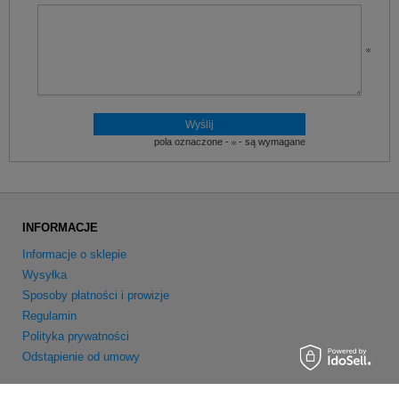
pola oznaczone -
- są wymagane
INFORMACJE
Informacje o sklepie
Wysyłka
Sposoby płatności i prowizje
Regulamin
Polityka prywatności
Odstąpienie od umowy
MOJE KONTO