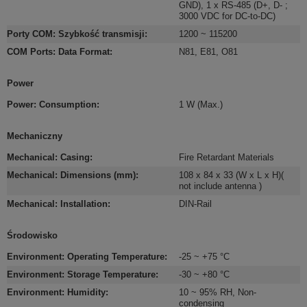
GND)
,
1 x RS-485 (D+, D- ;
3000 VDC for DC-to-DC)
Porty COM: Szybkość transmisji
:
1200 ~ 115200
COM Ports: Data Format
:
N81, E81, O81
Power
Power: Consumption
:
1 W (Max.)
Mechaniczny
Mechanical: Casing
:
Fire Retardant Materials
Mechanical: Dimensions (mm)
:
108 x 84 x 33 (W x L x H)(
not include antenna )
Mechanical: Installation
:
DIN-Rail
Środowisko
Environment: Operating Temperature
:
-25 ~ +75 °C
Environment: Storage Temperature
:
-30 ~ +80 °C
Environment: Humidity
:
10 ~ 95% RH, Non-
condensing