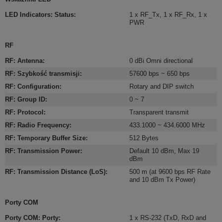
LED Indicators: Status
:
1 x RF_Tx
,
1 x RF_Rx
,
1 x
PWR
RF
RF: Antenna
:
0 dBi Omni directional
RF: Szybkość transmisji
:
57600 bps ~ 650 bps
RF: Configuration
:
Rotary and DIP switch
RF: Group ID
:
0 ~ 7
RF: Protocol
:
Transparent transmit
RF: Radio Frequency
:
433.1000 ~ 434.6000 MHz
RF: Temporary Buffer Size
:
512 Bytes
RF: Transmission Power
:
Default 10 dBm, Max 19
dBm
RF: Transmission Distance (LoS)
:
500 m (at 9600 bps RF Rate
and 10 dBm Tx Power)
Porty COM
Porty COM: Porty
:
1 x RS-232 (TxD, RxD and